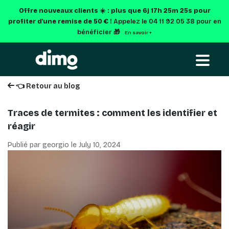
Offre nouveaux clients ☀️ : plus que
6j 17h 25m 24s
pour
profiter d'une remise de 50 € !
Appelez le 04 11 92 05 38 pour en
bénéficier 🎁
En savoir +
👈 Retour au blog
Traces de termites : comment les identifier et
réagir
Publié par georgio le
July 10, 2024