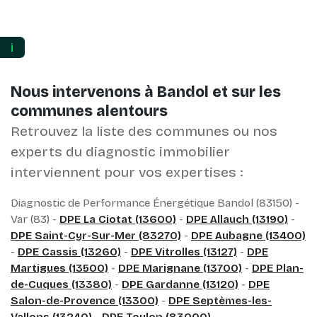
ℹ️
Nous intervenons à Bandol et sur les
communes alentours
Retrouvez la liste des communes ou nos
experts du diagnostic immobilier
interviennent pour vos expertises :
Diagnostic de Performance Énergétique Bandol (83150) -
Var (83) -
DPE La Ciotat (13600)
-
DPE Allauch (13190)
-
DPE Saint-Cyr-Sur-Mer (83270)
-
DPE Aubagne (13400)
-
DPE Cassis (13260)
-
DPE Vitrolles (13127)
-
DPE
Martigues (13500)
-
DPE Marignane (13700)
-
DPE Plan-
de-Cuques (13380)
-
DPE Gardanne (13120)
-
DPE
Salon-de-Provence (13300)
-
DPE Septèmes-les-
Vallons (13240)
-
DPE Toulon (83000)