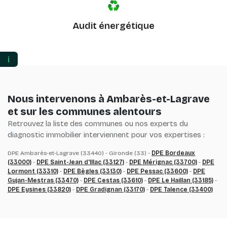
Audit énergétique
ℹ️
Nous intervenons à Ambarès-et-Lagrave
et sur les communes alentours
Retrouvez la liste des communes ou nos experts du
diagnostic immobilier interviennent pour vos expertises :
DPE Ambarès-et-Lagrave (33440) - Gironde (33) -
DPE Bordeaux
(33000)
-
DPE Saint-Jean d'Illac (33127)
-
DPE Mérignac (33700)
-
DPE
Lormont (33310)
-
DPE Bègles (33130)
-
DPE Pessac (33600)
-
DPE
Gujan-Mestras (33470)
-
DPE Cestas (33610)
-
DPE Le Haillan (33185)
-
DPE Eysines (33820)
-
DPE Gradignan (33170)
-
DPE Talence (33400)