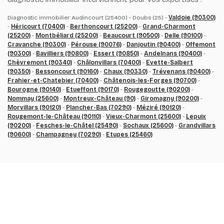
Diagnostic immobilier Audincourt (25400) - Doubs (25) -
Valdoie (90300)
-
Héricourt (70400)
-
Berthoncourt (25200)
-
Grand-Charmont
(25200)
-
Montbéliard (25200)
-
Beaucourt (90500)
-
Delle (90100)
-
Cravanche (90300)
-
Pérouse (90076)
-
Danjoutin (90400)
-
Offemont
(90300)
-
Bavilliers (90800)
-
Essert (90850)
-
Andelnans (90400)
-
Chèvremont (90340)
-
Châlonvillars (70400)
-
Evette-Salbert
(90350)
-
Bessoncourt (90160)
-
Chaux (90330)
-
Trévenans (90400)
-
Frahier-et-Chatebier (70400)
-
Châtenois-les-Forges (90700)
-
Bourogne (90140)
-
Etueffont (90170)
-
Rougegoutte (90200)
-
Nommay (25600)
-
Montreux-Château (90)
-
Giromagny (90200)
-
Morvillars (90120)
-
Plancher-Bas (70290)
-
Méziré (90120)
-
Rougemont-le-Château (90110)
-
Vieux-Charmont (25600)
-
Lepuix
(90200)
-
Fesches-le-Châtel (25490)
-
Sochaux (25600)
-
Grandvillars
(90600)
-
Champagney (70290)
-
Etupes (25460)