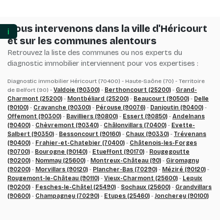
Nous intervenons dans la ville d'Héricourt
ℹ️
et sur les communes alentours
Retrouvez la liste des communes ou nos experts du
diagnostic immobilier interviennent pour vos expertises :
Diagnostic immobilier Héricourt (70400) - Haute-Saône (70) - Territoire
de Belfort (90) -
Valdoie (90300)
-
Berthoncourt (25200)
-
Grand-
Charmont (25200)
-
Montbéliard (25200)
-
Beaucourt (90500)
-
Delle
(90100)
-
Cravanche (90300)
-
Pérouse (90076)
-
Danjoutin (90400)
-
Offemont (90300)
-
Bavilliers (90800)
-
Essert (90850)
-
Andelnans
(90400)
-
Chèvremont (90340)
-
Châlonvillars (70400)
-
Evette-
Salbert (90350)
-
Bessoncourt (90160)
-
Chaux (90330)
-
Trévenans
(90400)
-
Frahier-et-Chatebier (70400)
-
Châtenois-les-Forges
(90700)
-
Bourogne (90140)
-
Etueffont (90170)
-
Rougegoutte
(90200)
-
Nommay (25600)
-
Montreux-Château (90)
-
Giromagny
(90200)
-
Morvillars (90120)
-
Plancher-Bas (70290)
-
Méziré (90120)
-
Rougemont-le-Château (90110)
-
Vieux-Charmont (25600)
-
Lepuix
(90200)
-
Fesches-le-Châtel (25490)
-
Sochaux (25600)
-
Grandvillars
(90600)
-
Champagney (70290)
-
Etupes (25460)
-
Joncherey (90100)