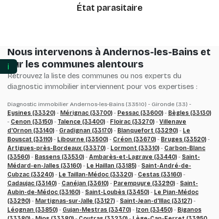
État parasitaire
Nous intervenons à Andernos-les-Bains et
sur les communes alentours
ℹ️
Retrouvez la liste des communes ou nos experts du
diagnostic immobilier interviennent pour vos expertises :
Diagnostic immobilier Andernos-les-Bains (33510) - Gironde (33) -
Eysines (33320)
-
Mérignac (33700)
-
Pessac (33600)
-
Bègles (33130)
-
Cenon (33150)
-
Talence (33400)
-
Floirac (33270)
-
Villenave
d'Ornon (33140)
-
Gradignan (33170)
-
Blanquefort (33290)
-
Le
Bouscat (33110)
-
Libourne (33500)
-
Créon (33670)
-
Bruges (33520)
-
Artigues-près-Bordeaux (33370)
-
Lormont (33310)
-
Carbon-Blanc
(33560)
-
Bassens (33530)
-
Ambarès-et-Lagrave (33440)
-
Saint-
Médard-en-Jalles (33160)
-
Le Haillan (33185)
-
Saint-André-de-
Cubzac (33240)
-
Le Taillan-Médoc (33320)
-
Cestas (33160)
-
Cadaujac (33140)
-
Canéjan (33610)
-
Parempuyre (33290)
-
Saint-
Aubin-de-Médoc (33160)
-
Saint-Loubès (33450)
-
Le Pian-Médoc
(33290)
-
Martignas-sur-Jalle (33127)
-
Saint-Jean-d'Illac (33127)
-
Léognan (33850)
-
Gujan-Mestras (33470)
-
Izon (33450)
-
Biganos
(33380)
-
Mios (33380)
-
Coutras (33230)
-
Lège-Cap-Ferret (33950,