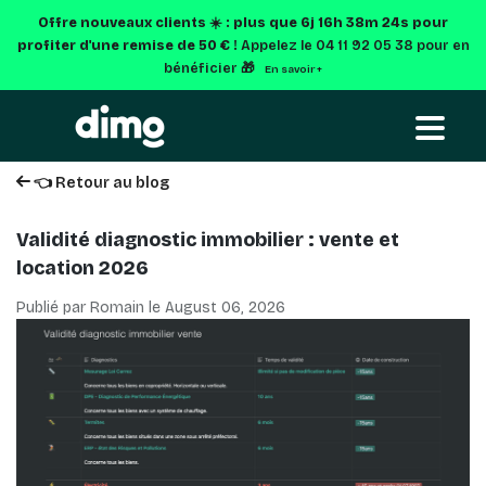
Offre nouveaux clients ☀️ : plus que
6j 16h 38m 23s
pour
profiter d'une remise de 50 € !
Appelez le 04 11 92 05 38 pour en
bénéficier 🎁
En savoir +
👈 Retour au blog
Validité diagnostic immobilier : vente et
location 2026
Publié par Romain le
August 06, 2026