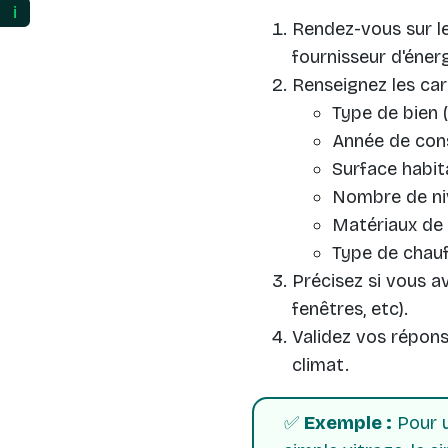
ℹ️
Rendez-vous sur l
fournisseur d'énerg
Renseignez les car
Type de bien 
Année de cons
Surface habit
Nombre de ni
Matériaux de 
Type de chauff
Précisez si vous a
fenêtres, etc).
Validez vos répons
climat.
✅
Exemple :
Pour u