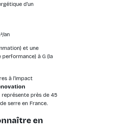
rgétique d'un
²/an
mmation) et une
e performance) à G (la
res à l'impact
rénovation
t représente près de 45
de serre en France.
onnaître en