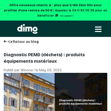
Offre nouveaux clients ☀️ : plus que
1j 14h 36m 52s
pour
profiter d'une remise de 50 € !
Appelez le 04 11 92 05 38 pour en
bénéficier 🎁
En savoir +
👈 Retour au blog
Diagnostic PEMD (déchets) : produits
équipements matériaux
Publié par Winona I le
May 05, 2023