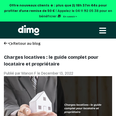
Offre nouveaux clients ☀️ : plus que
2j 18h 37m 43s
pour
profiter d'une remise de 50 € !
Appelez le 04 11 92 05 38 pour en
bénéficier 🎁
En savoir +
👈 Retour au blog
Charges locatives : le guide complet pour
locataire et propriétaire
Publié par Manon F le
December 13, 2022