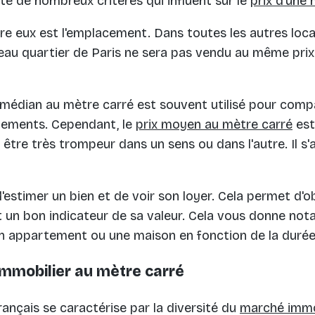
ste de nombreux critères qui influent sur le
prix d'une
re eux est l'emplacement. Dans toutes les autres loca
au quartier de Paris ne sera pas vendu au même prix
 médian au mètre carré est souvent utilisé pour compa
ements. Cependant, le
prix moyen au mètre carré
est
t être très trompeur dans un sens ou dans l'autre. Il s'
es technologies de suivi
'estimer un bien et de voir son loyer. Cela permet d'o
st un bon indicateur de sa valeur. Cela vous donne not
un appartement ou une maison en fonction de la durée 
'immobilier au mètre carré
ançais se caractérise par la diversité du
marché immob