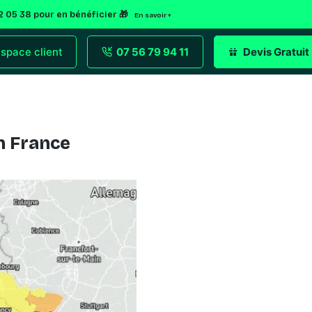
92 05 38 pour en bénéficier 🎁
En savoir +
space client
07 56 79 94 11
Devis Gratuit
n France