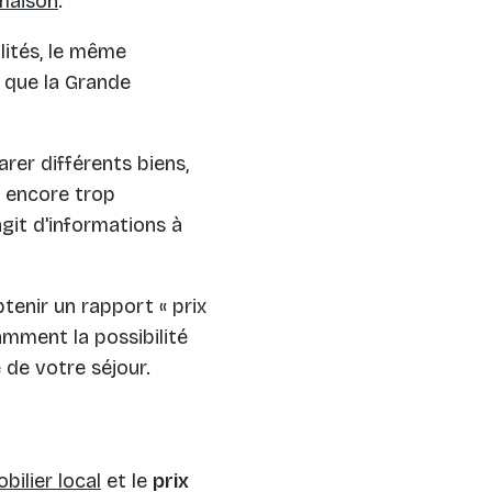
 maison
.
lités, le même
 que la Grande
rer différents biens,
 encore trop
agit d'informations à
btenir un rapport « prix
amment la possibilité
de votre séjour.
ilier local
et le
prix