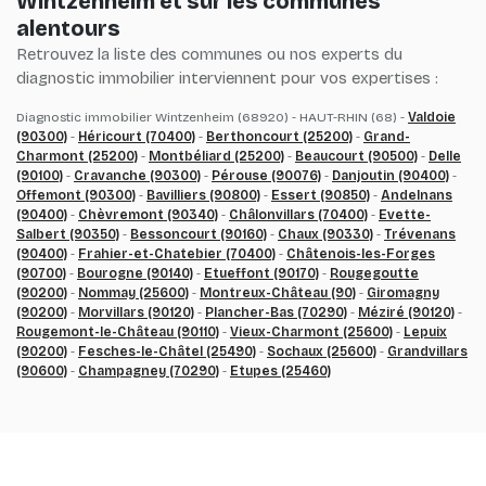
Wintzenheim et sur les communes
alentours
Retrouvez la liste des communes ou nos experts du
diagnostic immobilier interviennent pour vos expertises :
Diagnostic immobilier Wintzenheim (68920) - HAUT-RHIN (68) -
Valdoie
(90300)
-
Héricourt (70400)
-
Berthoncourt (25200)
-
Grand-
Charmont (25200)
-
Montbéliard (25200)
-
Beaucourt (90500)
-
Delle
(90100)
-
Cravanche (90300)
-
Pérouse (90076)
-
Danjoutin (90400)
-
Offemont (90300)
-
Bavilliers (90800)
-
Essert (90850)
-
Andelnans
(90400)
-
Chèvremont (90340)
-
Châlonvillars (70400)
-
Evette-
Salbert (90350)
-
Bessoncourt (90160)
-
Chaux (90330)
-
Trévenans
(90400)
-
Frahier-et-Chatebier (70400)
-
Châtenois-les-Forges
(90700)
-
Bourogne (90140)
-
Etueffont (90170)
-
Rougegoutte
(90200)
-
Nommay (25600)
-
Montreux-Château (90)
-
Giromagny
(90200)
-
Morvillars (90120)
-
Plancher-Bas (70290)
-
Méziré (90120)
-
Rougemont-le-Château (90110)
-
Vieux-Charmont (25600)
-
Lepuix
(90200)
-
Fesches-le-Châtel (25490)
-
Sochaux (25600)
-
Grandvillars
(90600)
-
Champagney (70290)
-
Etupes (25460)