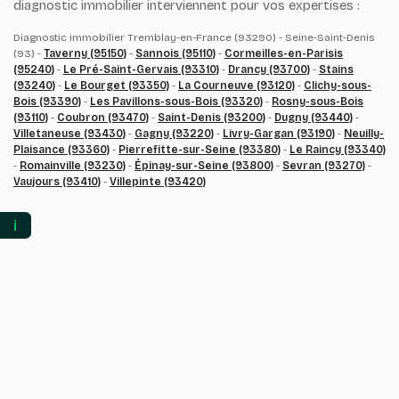
diagnostic immobilier interviennent pour vos expertises :
Diagnostic immobilier Tremblay-en-France (93290) - Seine-Saint-Denis
(93) -
Taverny (95150)
-
Sannois (95110)
-
Cormeilles-en-Parisis
(95240)
-
Le Pré-Saint-Gervais (93310)
-
Drancy (93700)
-
Stains
(93240)
-
Le Bourget (93350)
-
La Courneuve (93120)
-
Clichy-sous-
Bois (93390)
-
Les Pavillons-sous-Bois (93320)
-
Rosny-sous-Bois
(93110)
-
Coubron (93470)
-
Saint-Denis (93200)
-
Dugny (93440)
-
Villetaneuse (93430)
-
Gagny (93220)
-
Livry-Gargan (93190)
-
Neuilly-
Plaisance (93360)
-
Pierrefitte-sur-Seine (93380)
-
Le Raincy (93340)
-
Romainville (93230)
-
Épinay-sur-Seine (93800)
-
Sevran (93270)
-
Vaujours (93410)
-
Villepinte (93420)
ℹ️