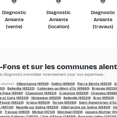
Diagnostic
Diagnostic
Diagnostic
Amiante
Amiante
Amiante
(vente)
(location)
(travaux)
t-Fons et sur les communes alen
 diagnostic immobilier interviennent pour vos expertises :
n (69000) -
Villeurbanne (69100)
-
Oullins (69600)
-
Pierre-Bénite (69310)
-
S
50)
-
Belleville (69220)
-
Collonges-au-Mont-d'Or (69660)
-
Brignais (69350
-la-Pape (69140)
-
Chaponost (69630)
-
Craponne (69290)
-
Chassieu (69680
e et Cuire (69300)
-
Vénissieux (69259)
-
Belleville (69220)
-
Bron (69500)
-
Feyzin (69320)
-
Grigny (69520)
-
Ternay (69360)
-
Saint-Symphorien-d'Oz
s (69700)
-
Neuville sur Saône (69250)
-
Villefranche sur Saône (69400)
-
Gl
0)
-
Trévoux (01600)
-
Miribel (01700)
-
Montluel (01120)
-
Jassans-Riottier (01
uentin-Fallavier (38070)
-
L'Isle-d'Abeau (38080)
-
Bourgoin-Jailleu (38300)