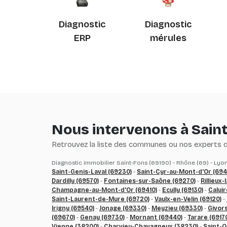
Diagnostic
Diagnostic
ERP
mérules
Nous intervenons à Sain
Retrouvez la liste des communes ou nos experts du
Diagnostic immobilier Saint-Fons (69190) - Rhône (69) - Lyo
Saint-Genis-Laval (69230)
-
Saint-Cyr-au-Mont-d'Or (694
Dardilly (69570)
-
Fontaines-sur-Saône (69270)
-
Rillieux
Champagne-au-Mont-d'Or (69410)
-
Ecully (69130)
-
Caluir
Saint-Laurent-de-Mure (69720)
-
Vaulx-en-Velin (69120)
-
Irigny (69540)
-
Jonage (69330)
-
Meyzieu (69330)
-
Givor
(69670)
-
Genay (69730)
-
Mornant (69440)
-
Tarare (6917
Vienne (38200)
-
Charvieu-Chavagneux (38230)
-
Saint-Q