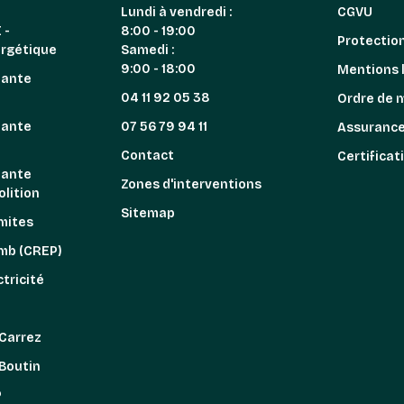
Lundi à vendredi :
CGVU
 -
8:00 - 19:00
Protectio
ergétique
Samedi :
9:00 - 18:00
Mentions 
iante
04 11 92 05 38
Ordre de 
iante
07 56 79 94 11
Assuranc
n
Contact
Certificat
iante
Zones d'interventions
lition
Sitemap
mites
omb (CREP)
tricité
z
 Carrez
 Boutin
P