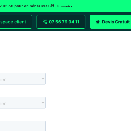
92 05 38 pour en bénéficier 🎁
En savoir +
space client
07 56 79 94 11
Devis Gratuit