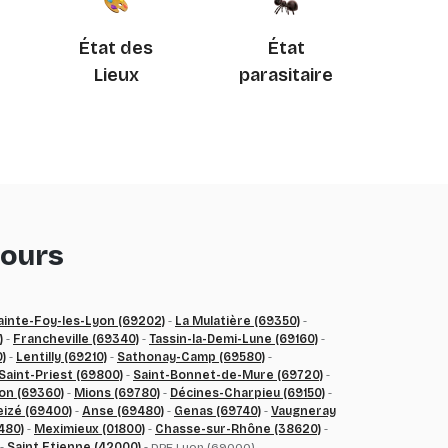
État des
État
Lieux
parasitaire
tours
ainte-Foy-les-Lyon (69202)
-
La Mulatière (69350)
-
)
-
Francheville (69340)
-
Tassin-la-Demi-Lune (69160)
-
)
-
Lentilly (69210)
-
Sathonay-Camp (69580)
-
Saint-Priest (69800)
-
Saint-Bonnet-de-Mure (69720)
-
on (69360)
-
Mions (69780)
-
Décines-Charpieu (69150)
-
eizé (69400)
-
Anse (69480)
-
Genas (69740)
-
Vaugneray
480)
-
Meximieux (01800)
-
Chasse-sur-Rhône (38620)
-
-
Saint Etienne (42000)
- DPE Lyon (69000)