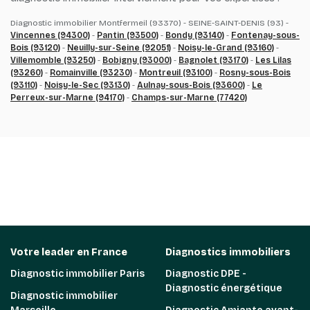
Diagnostic immobilier Montfermeil (93370) - SEINE-SAINT-DENIS (93) -
Vincennes (94300)
-
Pantin (93500)
-
Bondy (93140)
-
Fontenay-sous-
Bois (93120)
-
Neuilly-sur-Seine (92051)
-
Noisy-le-Grand (93160)
-
Villemomble (93250)
-
Bobigny (93000)
-
Bagnolet (93170)
-
Les Lilas
(93260)
-
Romainville (93230)
-
Montreuil (93100)
-
Rosny-sous-Bois
(93110)
-
Noisy-le-Sec (93130)
-
Aulnay-sous-Bois (93600)
-
Le
Perreux-sur-Marne (94170)
-
Champs-sur-Marne (77420)
Votre leader en France
Diagnostics immobiliers
Diagnostic immobilier Paris
Diagnostic DPE -
Diagnostic énergétique
Diagnostic immobilier