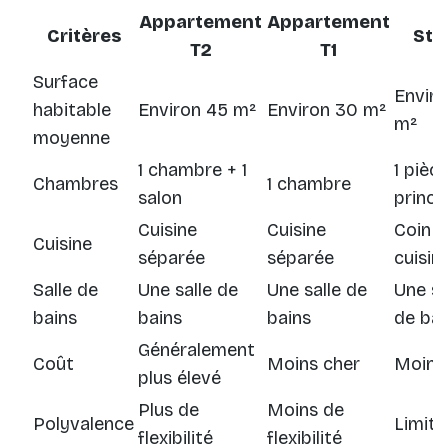
Appartement
Appartement
Critères
Stu
T2
T1
Surface
Enviro
habitable
Environ 45 m²
Environ 30 m²
m²
moyenne
1 chambre + 1
1 pièc
Chambres
1 chambre
salon
princi
Cuisine
Cuisine
Coin
Cuisine
séparée
séparée
cuisin
Salle de
Une salle de
Une salle de
Une sa
bains
bains
bains
de bai
Généralement
Coût
Moins cher
Moins
plus élevé
Plus de
Moins de
Polyvalence
Limité
flexibilité
flexibilité