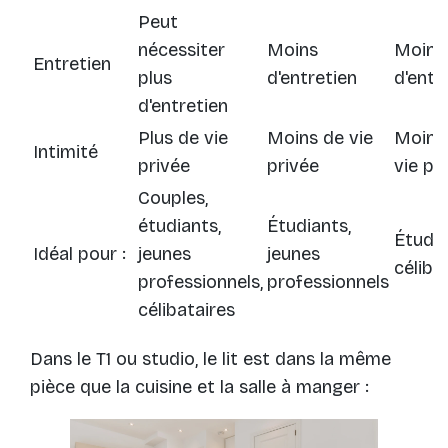
Peut
nécessiter
Moins
Moins
Entretien
plus
d'entretien
d'entr
d'entretien
Plus de vie
Moins de vie
Moins
Intimité
privée
privée
vie pr
Couples,
étudiants,
Étudiants,
Étudia
Idéal pour :
jeunes
jeunes
céliba
professionnels,
professionnels
célibataires
Dans le T1 ou studio, le lit est dans la même
pièce que la cuisine et la salle à manger :