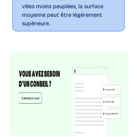
villes moins peuplées, la surface
moyenne peut être légèrement
supérieure.