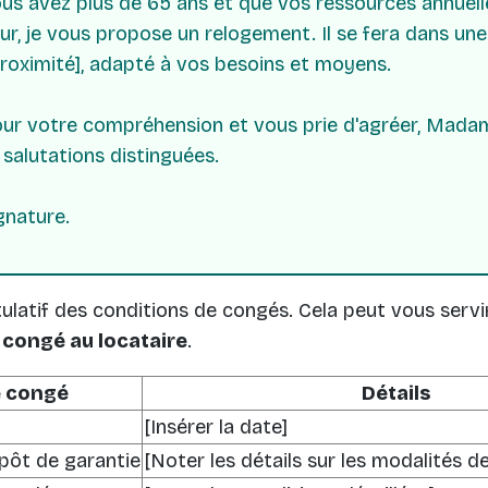
s avez plus de 65 ans et que vos ressources annuelle
ur, je vous propose un relogement. Il se fera dans u
proximité], adapté à vos besoins et moyens.
our votre compréhension et vous prie d'agréer, Mada
 salutations distinguées.
gnature.
tulatif des conditions de congés. Cela peut vous servi
e congé au locataire
.
e congé
Détails
[Insérer la date]
ôt de garantie
[Noter les détails sur les modalités