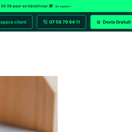
2 05 38 pour en bénéficier 🎁
En savoir +
space client
07 56 79 94 11
Devis Gratuit