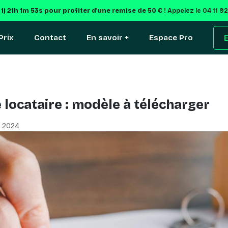
e
1j 21h 1m 52s
pour profiter d'une remise de 50 € !
Appelez le 04 11 9
Prix
Contact
En savoir +
Espace Pro
E
 locataire : modèle à télécharger
, 2024