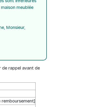
s sont inférieures
ne maison meublée
me, Monsieur,
r de rappel avant de
 de remboursement]