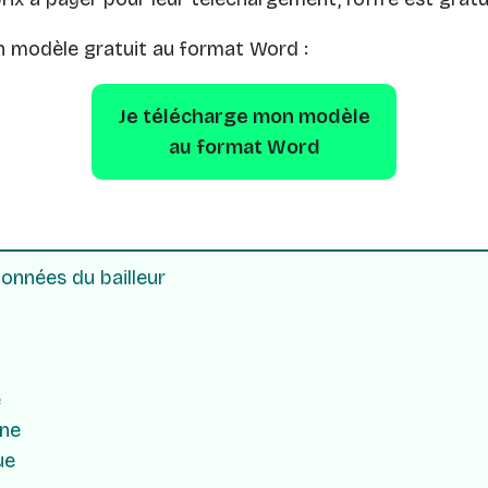
n modèle gratuit au format Word :
Je télécharge mon modèle
au format Word
nnées du bailleur
e
ne
ue