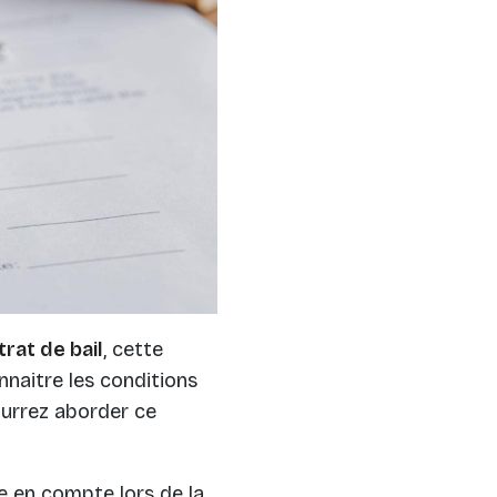
rat de bail
, cette
nnaitre les conditions
ourrez aborder ce
re en compte lors de la