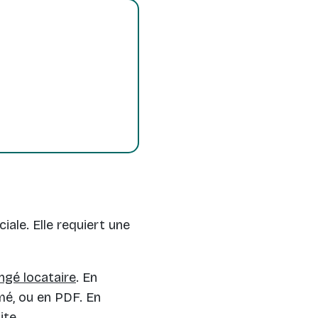
iale. Elle requiert une
ngé locataire
. En
mé, ou en PDF. En
ite.