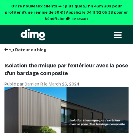
Offre nouveaux clients ☀️ : plus que
2j 11h 43m 29s
pour
profiter d'une remise de 50 € !
Appelez le 04 11 92 05 38 pour en
bénéficier 🎁
En savoir +
👈 Retour au blog
Isolation thermique par l'extérieur avec la pose
d'un bardage composite
Publié par Damien R le
March 26, 2024