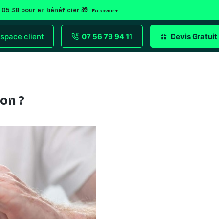
2 05 38 pour en bénéficier 🎁
En savoir +
space client
07 56 79 94 11
Devis Gratuit
on ?