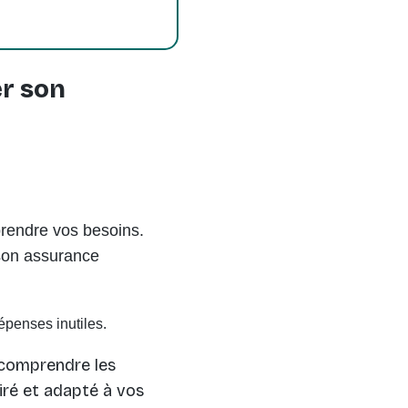
er son
rendre vos besoins.
son assurance
épenses inutiles.
e comprendre les
airé et adapté à vos