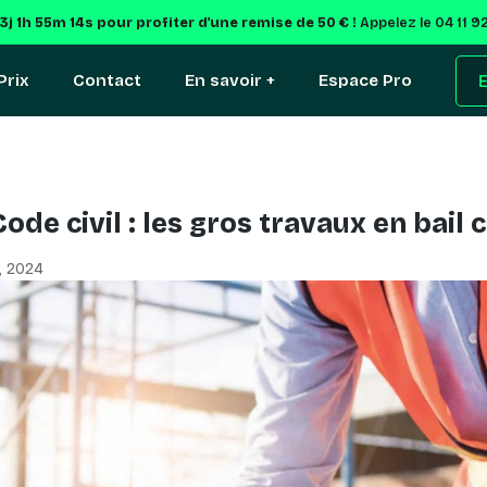
3j 1h 55m 13s
pour profiter d'une remise de 50 € !
Appelez le 04 11 9
Prix
Contact
En savoir +
Espace Pro
E
Code civil : les gros travaux en bail
, 2024