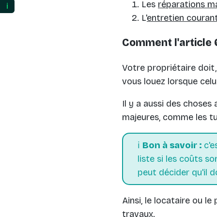
Les
réparations m
ℹ️
L'
entretien couran
Comment l'article 6
Votre propriétaire doit,
vous louez lorsque celu
Il y a aussi des choses
majeures, comme les tuy
ℹ️
Bon à savoir :
c'e
liste si les coûts so
peut décider qu'il d
Ainsi, le locataire ou l
travaux.