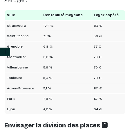
SeLoger :
Ville
Rentabilité moyenne
Loyer espéré
Strasbourg
10,4 %
83 €
Saint-Etienne
7,1 %
50 €
Grenoble
6,8 %
77 €
ℹ️
Montpellier
6,6 %
79 €
Villeurbanne
5,6 %
70 €
Toulouse
5,3 %
78 €
Aix-en-Provence
5,1 %
101 €
Paris
4,9 %
131 €
Lyon
4,7 %
94 €
Envisager la division des places 🅿️