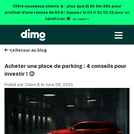
Offre nouveaux clients ☀️ : plus que
2j 5h 0m 27s
pour
profiter d'une remise de 50 € !
Appelez le 04 11 92 05 38 pour en
bénéficier 🎁
En savoir +
👈 Retour au blog
Acheter une place de parking : 4 conseils pour
investir ! 😉
Publié par Claire B le
June 08, 2023