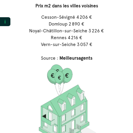
Prix m2 dans les villes voisines
Cesson-Sévigné 4 206 €
ℹ️
Domloup 2 890 €
Noyal-Châtillon-sur-Seiche 3 226 €
Rennes 4 216 €
Vern-sur-Seiche 3 057 €
Source :
Meilleursagents