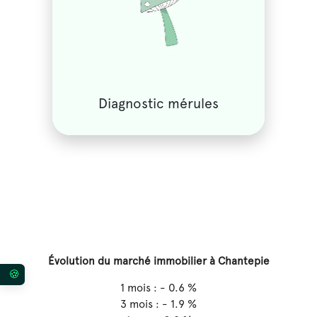
Diagnostic mérules
Évolution du marché immobilier à Chantepie
Vos préférences en matière de consentement pour 
1 mois : - 0.6 %
3 mois : - 1.9 %