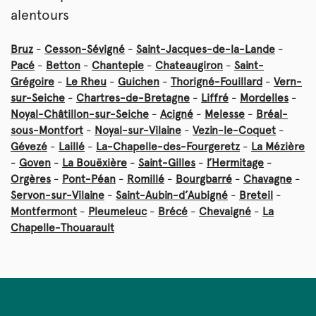
alentours
Bruz
-
Cesson-Sévigné
-
Saint-Jacques-de-la-Lande
-
Pacé
-
Betton
-
Chantepie
-
Chateaugiron
-
Saint-
Grégoire
-
Le Rheu
-
Guichen
-
Thorigné-Fouillard
-
Vern-
sur-Seiche
-
Chartres-de-Bretagne
-
Liffré
-
Mordelles
-
Noyal-Châtillon-sur-Seiche
-
Acigné
-
Melesse
-
Bréal-
sous-Montfort
-
Noyal-sur-Vilaine
-
Vezin-le-Coquet
-
Gévezé
-
Laillé
-
La-Chapelle-des-Fourgeretz
-
La Mézière
-
Goven
-
La Bouëxière
-
Saint-Gilles
-
l’Hermitage
-
Orgères
-
Pont-Péan
-
Romillé
-
Bourgbarré
-
Chavagne
-
Servon-sur-Vilaine
-
Saint-Aubin-d’Aubigné
-
Breteil
-
Montfermont
-
Pleumeleuc
-
Brécé
-
Chevaigné
-
La
Chapelle-Thouarault