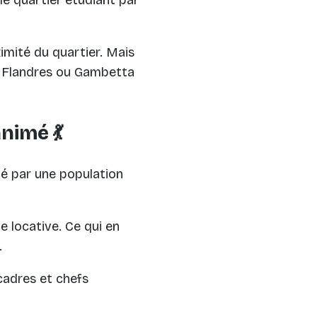
le quartier étudiant par
ximité du quartier. Mais
s Flandres ou Gambetta
animé 💃
té par une population
e locative. Ce qui en
.
cadres et chefs