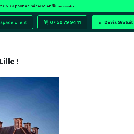
92 05 38 pour en bénéficier 🎁
En savoir +
space client
07 56 79 94 11
Devis Gratuit
ille !