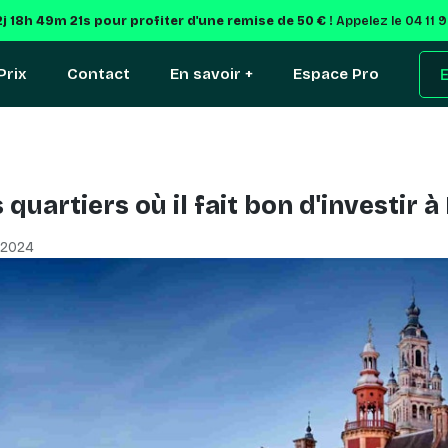
j 18h 49m 20s
pour profiter d'une remise de 50 € !
Appelez le 04 11 
Prix
Contact
En savoir +
Espace Pro
E
quartiers où il fait bon d'investir à L
, 2024