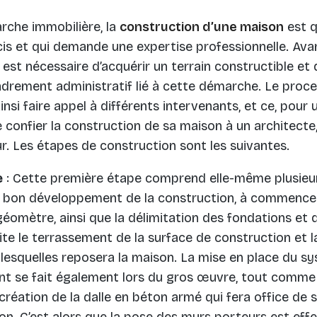
che immobilière, la
construction d’une maison
est q
is et qui demande une expertise professionnelle. Av
l est nécessaire d’acquérir un terrain constructible et d
cadrement administratif lié à cette démarche. Le proc
nsi faire appel à différents intervenants, et ce, pour
e confier la construction de sa maison à un architecte
r. Les étapes de construction sont les suivantes.
e
: Cette première étape comprend elle-même plusieur
 bon développement de la construction, à commencer
géomètre, ainsi que la délimitation des fondations et 
ite le terrassement de la surface de construction et l
 lesquelles reposera la maison. La mise en place du s
nt se fait également lors du gros œuvre, tout comm
création de la dalle en béton armé qui fera office de
ion. C’est alors que la pose des murs porteurs est effe