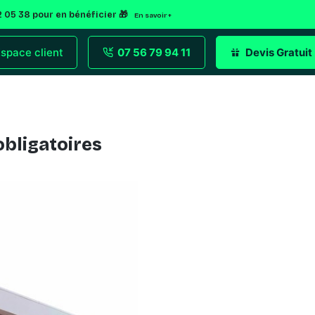
2 05 38 pour en bénéficier 🎁
En savoir +
space client
07 56 79 94 11
Devis Gratuit
obligatoires