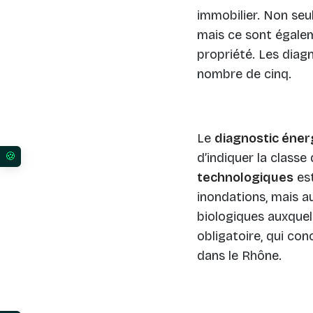
immobilier. Non seu
mais ce sont égalem
propriété. Les diag
nombre de cinq.
Le
diagnostic éner
d’indiquer la classe
Vos préférences en matière de consentement pour l
technologiques
est
inondations, mais au
biologiques auxquel
obligatoire, qui co
dans le Rhône.