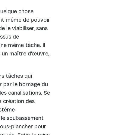
uelque chose
ant même de pouvoir
e le viabiliser, sans
essus de
 une même tâche. Il
, un maître d'œuvre,
s tâches qui
 par le bornage du
des canalisations. Se
a création des
ystème
e le soubassement
 sous-plancher pour
ctuée. Enfin, la mise