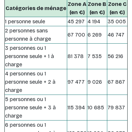
Zone A
Zone B
Zone C
Catégories de ménage
(en €)
(en €)
(en €)
1 personne seule
45 297
4 194
35 005
2 personnes sans
67 700
6 269
46 747
personne à charge
3 personnes ou 1
personne seule + 1 à
81 378
7 535
56 216
charge
4 personnes ou 1
personne seule + 2 à
97 477
9 026
67 867
charge
5 personnes ou 1
personne seule + 3 à
115 394
10 685
79 837
charge
6 personnes ou 1