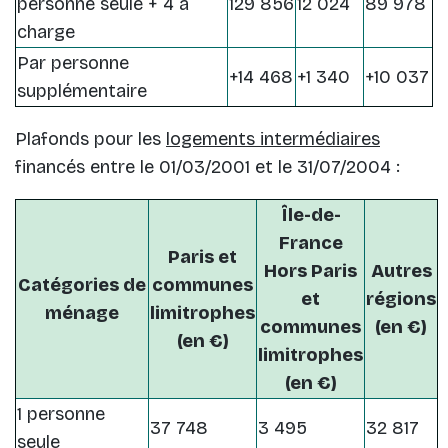
personne seule + 4 à
129 856
12 024
89 978
charge
Par personne
+14 468
+1 340
+10 037
supplémentaire
Plafonds pour les
logements intermédiaires
financés entre le 01/03/2001 et le 31/07/2004 :
Île-de-
France
Paris et
Hors Paris
Autres
Catégories de
communes
et
régions
ménage
limitrophes
communes
(en €)
(en €)
limitrophes
(en €)
1 personne
37 748
3 495
32 817
seule