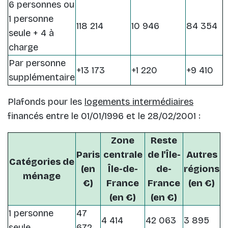
6 personnes ou
1 personne
118 214
10 946
84 354
seule + 4 à
charge
Par personne
+13 173
+1 220
+9 410
supplémentaire
Plafonds pour les
logements intermédiaires
financés entre le 01/01/1996 et le 28/02/2001 :
Zone
Reste
Paris
centrale
de l'Île-
Autres
Catégories de
(en
Île-de-
de-
régions
ménage
€)
France
France
(en €)
(en €)
(en €)
1 personne
47
4 414
42 063
3 895
seule
672