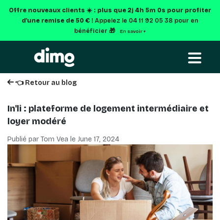
Offre nouveaux clients ☀️ : plus que
2j 4h 4m 59s
pour
profiter d'une remise de 50 € !
Appelez le 04 11 92 05 38 pour en
bénéficier 🎁
En savoir +
👈 Retour au blog
In'li : plateforme de logement intermédiaire et
loyer modéré
Publié par Tom Vea le
June 17, 2024