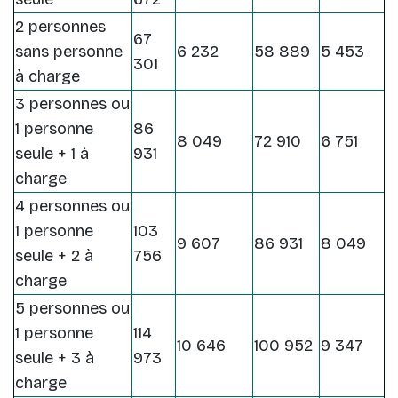
2 personnes
67
sans personne
6 232
58 889
5 453
301
à charge
3 personnes ou
1 personne
86
8 049
72 910
6 751
seule + 1 à
931
charge
4 personnes ou
1 personne
103
9 607
86 931
8 049
seule + 2 à
756
charge
5 personnes ou
1 personne
114
10 646
100 952
9 347
seule + 3 à
973
charge