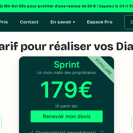
2j 18h 4m 57s
pour profiter d'une remise de 50 € !
Appelez le 04 11 9
Prix
Contact
En savoir +
Espace Pro
E
arif pour réaliser vos D
POPULAIRE
Sprint
Le choix malin des propriétaires
179€
(À partir de)
Recevoir mon devis
Diagnostic(s) immobilier(s)