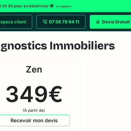
2 05 38 pour en bénéficier 🎁
En savoir +
space client
07 56 79 94 11
Devis Gratuit
iagnostics Immobiliers
Zen
349€
(À partir de)
Recevoir mon devis