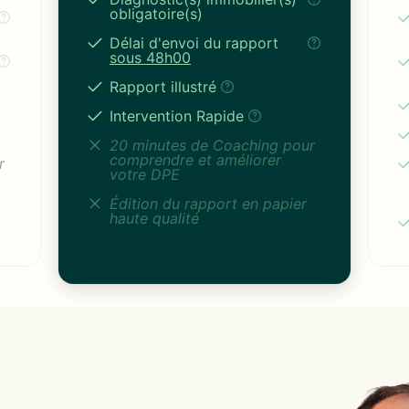
obligatoire(s)
Délai d'envoi du rapport
sous 48h00
Rapport illustré
Intervention Rapide
20 minutes de Coaching pour
comprendre et améliorer
r
votre DPE
Édition du rapport en papier
haute qualité