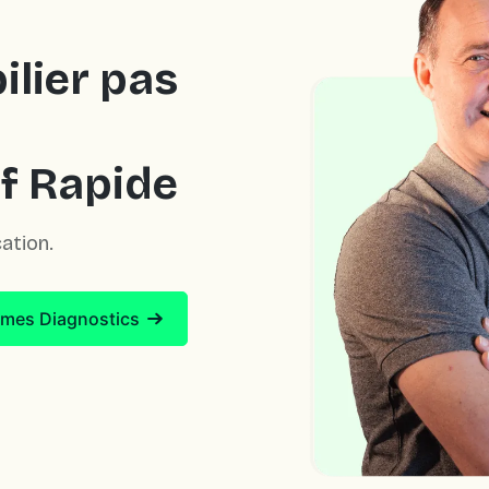
ilier pas
if Rapide
ation.
mes Diagnostics