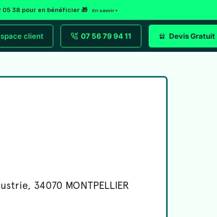
2 05 38 pour en bénéficier 🎁
En savoir +
space client
07 56 79 94 11
Devis Gratuit
ndustrie, 34070 MONTPELLIER