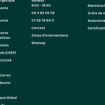
ergétique
Samedi :
9:00 - 18:00
Mentions 
iante
04 11 92 05 38
Ordre de 
iante
07 56 79 94 11
Assuranc
n
Contact
Certificat
iante
es technologies de suivi
Zones d'interventions
lition
Sitemap
mites
omb (CREP)
tricité
z
 Carrez
 Boutin
P
que Global