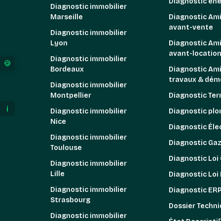
Diagnostic én
Diagnostic immobilier
Marseille
Diagnostic Am
avant-vente
Diagnostic immobilier
Lyon
Diagnostic Am
avant-locatio
Diagnostic immobilier
Bordeaux
Diagnostic Am
Vos préférences en matière de consentement pour l
travaux & démo
Diagnostic immobilier
Montpellier
Diagnostic Ter
ℹ️
Diagnostic immobilier
Diagnostic pl
Nice
Diagnostic Élec
Diagnostic immobilier
Diagnostic Ga
Toulouse
Diagnostic Loi
Diagnostic immobilier
Lille
Diagnostic Loi
Diagnostic immobilier
Diagnostic ER
Strasbourg
Dossier Techni
Diagnostic immobilier