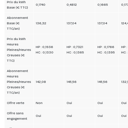
Prix du kWh
0,1740
0,4812
0,1665
0,17
Base (€ TTC)
Abonnement
Base (€
136,32
137,04
137,04
124,
TTC/an)
Prix du kWh
Heures
HP : 0,1936
HP : 0,7321
HP : 0,1766
HP :
Pleines/Heures
HC : 0,1330
HC : 0,1365
HC : 0,1395
HC :
Creuses (€
TTC)
Abonnement
Heures
Pleines/Heures
142,08
145,56
145,56
132,
Creuses (€
TTC/an)
Offre verte
Non
Oui
Oui
Oui
Offre sans
Oui
Oui
Oui
Oui
engagement