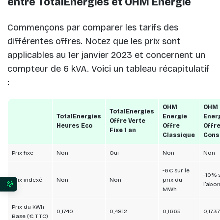
entre TotalEnergies et OHM Energie
Commençons par comparer les tarifs des
différentes offres. Notez que les prix sont
applicables au 1er janvier 2023 et concernent un
compteur de 6 kVA. Voici un tableau récapitulatif
:
OHM
OHM
TotalEnergies
TotalEnergies
Energie
Ener
Offre Verte
Heures Eco
Offre
Offre
Fixe 1 an
Classique
Cons
Prix fixe
Non
Oui
Non
Non
-6€ sur le
-10% 
Prix indexé
Non
Non
prix du
l’abo
MWh
Vos préférences en matière de consentement pour 
Prix du kWh
0,1740
0,4812
0,1665
0,1737
Base (€ TTC)