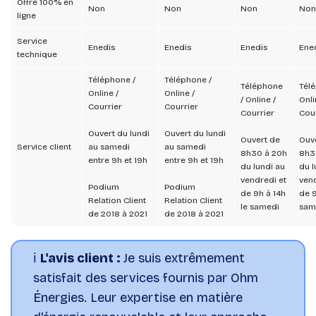
Offre 100% en
Non
Non
Non
Non
ligne
Service
Enedis
Enedis
Enedis
Ene
technique
Téléphone /
Téléphone /
Téléphone
Tél
Online /
Online /
/ Online /
Onli
Courrier
Courrier
Courrier
Cour
Ouvert du lundi
Ouvert du lundi
Ouvert de
Ouv
Service client
au samedi
au samedi
8h30 à 20h
8h3
entre 9h et 19h
entre 9h et 19h
du lundi au
du l
vendredi et
vend
Podium
Podium
de 9h à 14h
de 9
Relation Client
Relation Client
le samedi
sam
de 2018 à 2021
de 2018 à 2021
ℹ️
L'avis client :
Je suis extrêmement
satisfait des services fournis par Ohm
Énergies. Leur expertise en matière