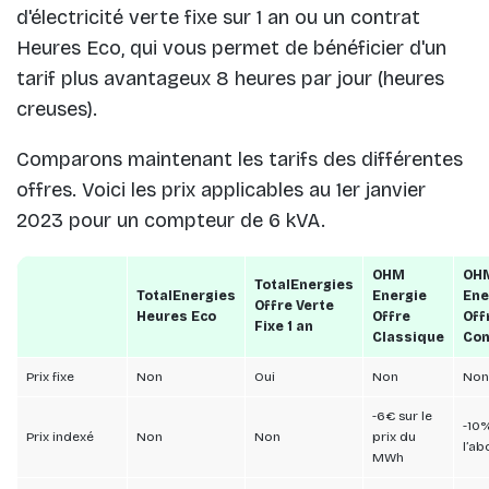
d'électricité verte fixe sur 1 an ou un contrat
Heures Eco, qui vous permet de bénéficier d'un
tarif plus avantageux 8 heures par jour (heures
creuses).
Comparons maintenant les tarifs des différentes
offres. Voici les prix applicables au 1er janvier
2023 pour un compteur de 6 kVA.
OHM
OH
TotalEnergies
TotalEnergies
Energie
Ene
Offre Verte
Heures Eco
Offre
Off
Fixe 1 an
Classique
Co
Prix fixe
Non
Oui
Non
Non
-6€ sur le
-10%
Prix indexé
Non
Non
prix du
l’a
MWh