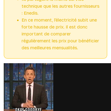
technique que les autres fournisseurs
: Enedis.
En ce moment, l'électricité subit une
forte hausse de prix. Il est donc
important de comparer
régulièrement les prix pour bénéficier
des meilleures mensualités.