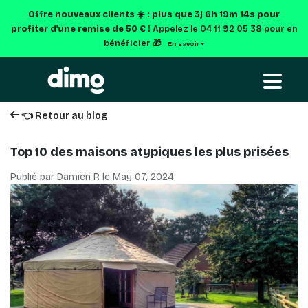
Offre nouveaux clients ☀️ : plus que
3j 6h 19m 13s
pour
profiter d'une remise de 50 € !
Appelez le 04 11 92 05 38 pour en
bénéficier 🎁
En savoir +
👈 Retour au blog
Top 10 des maisons atypiques les plus prisées
Publié par Damien R le
May 07, 2024