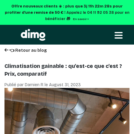
Offre nouveaux clients ☀️ : plus que
3j 11h 22m 27s
pour
profiter d'une remise de 50 € !
Appelez le 04 11 92 05 38 pour en
bénéficier 🎁
En savoir +
👈 Retour au blog
Climatisation gainable : qu'est-ce que c'est ?
Prix, comparatif
Publié par Damien R le
August 31, 2023